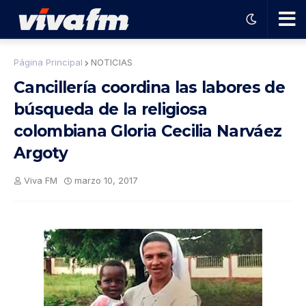
🗨️
Página Principal
NOTICIAS
Cancillería coordina las labores de
Ha
búsqueda de la religiosa
colombiana Gloria Cecilia Narváez
ble
Argoty
con
Viva FM
marzo 10, 2017
el
pro
gra