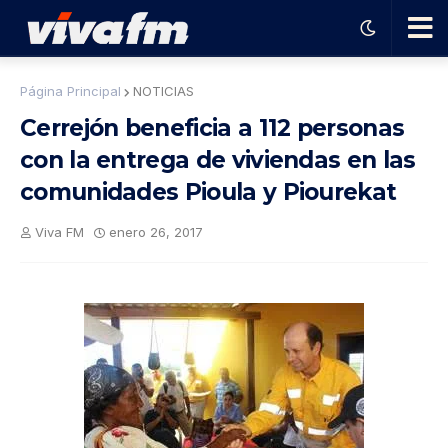
🗨️
Página Principal
NOTICIAS
Cerrejón beneficia a 112 personas
Ha
con la entrega de viviendas en las
comunidades Pioula y Piourekat
ble
Viva FM
enero 26, 2017
con
el
pro
gra