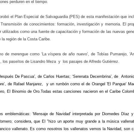
iones perduren en el tiempo.
aprobó el Plan Especial de Salvaguardia (PES) de esta manifestación que in
 Transmisión de conocimientos: formación, investigación y memoria. El pro
r utilizados como una fuente de capacitación y formación de las nuevas gen
e la región de la Costa Caribe.
tmo de merengue como ‘La víspera de año nuevo’, de Tobías Pumarejo, 'Ar
, los paseítos de Lisandro Meza y los pasajes de Alfredo Gutiérrez.
espués De Pascua’, de Carlos Huertas; ‘Serenata Decembrina’, de Antonio
bre’, de Rafael Manjarez, y un rumbón como el de Orangel 'El Pangue' Ma
ero, El Binomio de Oro.Todas estas canciones nacieron en el Caribe Colom
 emblemáticas: ‘Mensaje de Navidad' interpretada por Diomedes Díaz y
Romero; considera, que El "hizo un aporte muy grande a la música vallena
lancico vallenato. Es como nosotros los vallenatos vemos la Navidad, son 