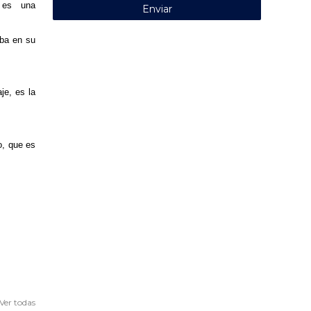
o es una
aba en su
je, es la
o, que es
Ver todas