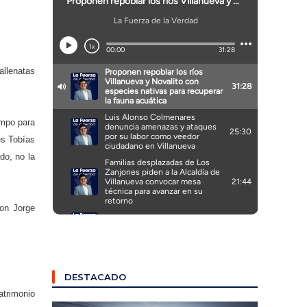
allenatas
empo para
es Tobías
do, no la
con Jorge
DESTACADO
atrimonio