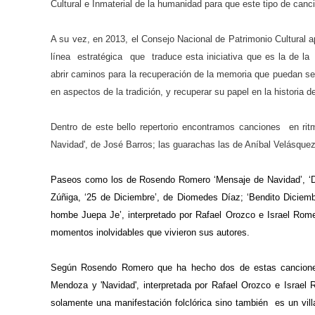
Cultural e Inmaterial de la humanidad para que este tipo de canc
A su vez, en 2013, el Consejo Nacional de Patrimonio Cultural 
línea estratégica que traduce esta iniciativa que es la de la
abrir caminos para la recuperación de la memoria que puedan se
en aspectos de la tradición, y recuperar su papel en la historia d
Dentro de este bello repertorio encontramos canciones en ri
Navidad', de José Barros; las guarachas las de Aníbal Velásquez
Paseos como los de Rosendo Romero ‘Mensaje de Navidad’, ‘D
Zúñiga, ‘25 de Diciembre’, de Diomedes Díaz; ‘Bendito Diciem
hombe Juepa Je’, interpretado por Rafael Orozco e Israel Rom
momentos inolvidables que vivieron sus autores.
Según Rosendo Romero que ha hecho dos de estas canciones
Mendoza y 'Navidad', interpretada por Rafael Orozco e Israel 
solamente una manifestación folclórica sino también es un vil