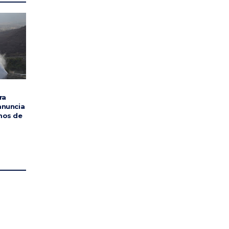
ra
anuncia
mos de