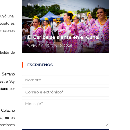
Entrevistas
cluyó una
pósito es
eraciones
¡El Caribe se siente en el Cuna!
Viva FM
julio 19, 2026
bolito de
ESCRÍBENOS
 Serrano
estre ‘Ay
biano por
 Colacho
ta, no es
canciones