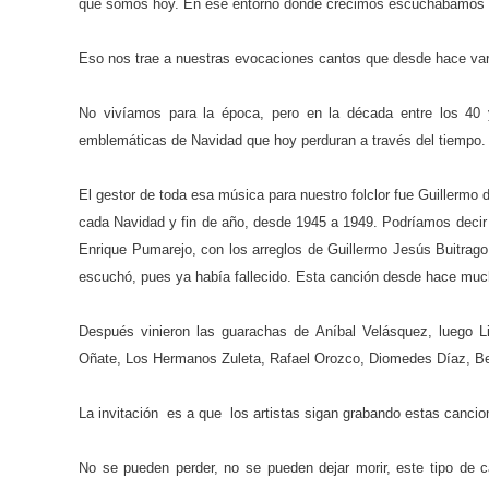
que somos hoy. En ese entorno donde crecimos escuchábamos las
Eso nos trae a nuestras evocaciones cantos que desde hace va
No vivíamos para la época, pero en la década entre los 40 y
emblemáticas de Navidad que hoy perduran a través del tiempo.
El gestor de toda esa música para nuestro folclor fue Guillermo
cada Navidad y fin de año, desde 1945 a 1949. Podríamos decir q
Enrique Pumarejo, con los arreglos de Guillermo Jesús Buitrago
escuchó, pues ya había fallecido. Esta canción desde hace mu
Después vinieron las guarachas de Aníbal Velásquez, luego 
Oñate, Los Hermanos Zuleta, Rafael Orozco, Diomedes Díaz, Beto
La invitación es a que los artistas sigan grabando estas canci
No se pueden perder, no se pueden dejar morir, este tipo de c