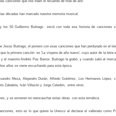
 canciones que nos traen el recuerdo de final de año.
rias décadas han marcado nuestra memoria musical.
 los 50 Guillermo Buitrago inició con toda esa historia de canciones v
 de Jesús Buitrago, el pionero con esas canciones que han perdurado en el ti
ue la primera canción es 'La víspera de año nuevo', cuyo autor de la letra 
 y el maestro Andrés Paz Barros. Buitrago la grabó, y cuando salió al merca
chos años se viene escuchando para esta época.
Lisandro Meza,
Alejandro Durán, Alfredo Gutiérrez, Los Hermanos López, 
 Zabaleta, Iván Villazón y Jorge Celedón, entre otros.
ones, y se esmeren en reencauchar estas obras con esta temática.
anciones, esto es lo que quiere la Unesco al declarar el vallenato como P