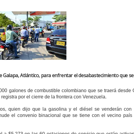
 Galapa, Atlántico, para enfrentar el desabastecimiento que se
.000 galones de combustible colombiano que se traerá desde 
registra por el cierre de la frontera con Venezuela.
os, quien dijo que la gasolina y el diésel se venderán con 
nude el convenio binacional que se tiene con el vecino país 
l a $5.273 en las 60 estaciones de servicio que están activas