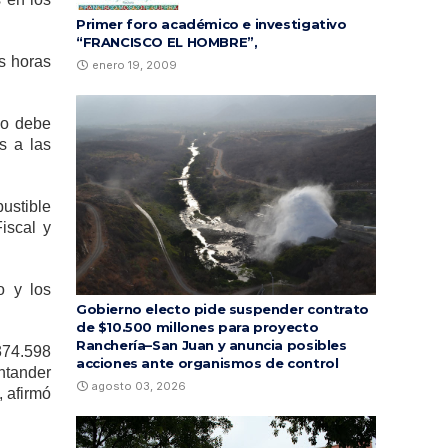
Primer foro académico e investigativo
“FRANCISCO EL HOMBRE”,
s horas
enero 19, 2009
no debe
s a las
ustible
iscal y
o y los
Gobierno electo pide suspender contrato
de $10.500 millones para proyecto
Ranchería–San Juan y anuncia posibles
374.598
acciones ante organismos de control
ntander
agosto 03, 2026
, afirmó