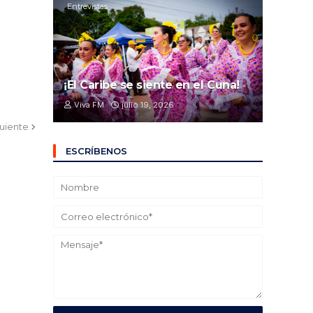
Entrevistas
¡El Caribe se siente en el Cuna!
Viva FM
julio 19, 2026
guiente
ESCRÍBENOS