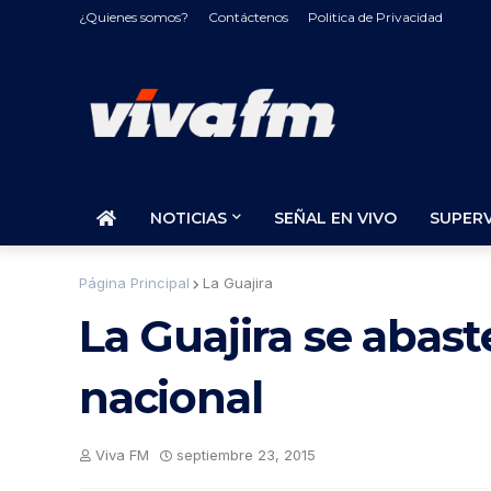
¿Quienes somos?
Contáctenos
Politica de Privacidad
NOTICIAS
SEÑAL EN VIVO
SUPER
Página Principal
La Guajira
La Guajira se abast
nacional
Viva FM
septiembre 23, 2015