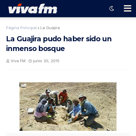
🗨️
Página Principal
La Guajira
La Guajira pudo haber sido un
Ha
inmenso bosque
ble
Viva FM
junio 30, 2015
con
el
pro
gra