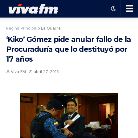
🗨️
Página Principal
La Guajira
‘Kiko’ Gómez pide anular fallo de la
Ha
Procuraduría que lo destituyó por
17 años
ble
Viva FM
abril 27, 2015
con
el
pro
gra