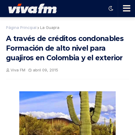
🗨️
Página Principal
La Guajira
A través de créditos condonables
Ha
Formación de alto nivel para
guajiros en Colombia y el exterior
ble
Viva FM
abril 09, 2015
con
el
pro
gra