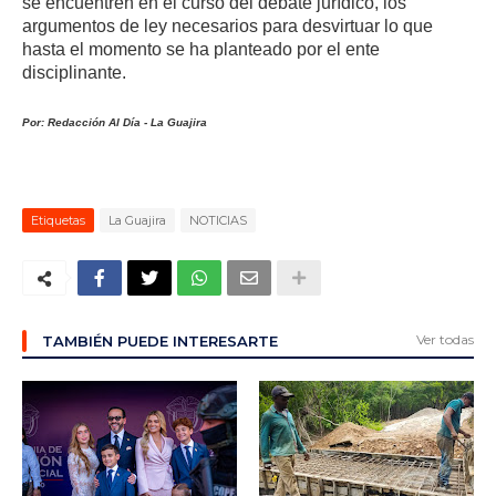
se encuentren en el curso del debate jurídico, los
argumentos de ley necesarios para desvirtuar lo que
hasta el momento se ha planteado por el ente
disciplinante.
Por:
Redacción
Al
Día
- La Guajira
Etiquetas
La Guajira
NOTICIAS
Ver todas
TAMBIÉN PUEDE INTERESARTE