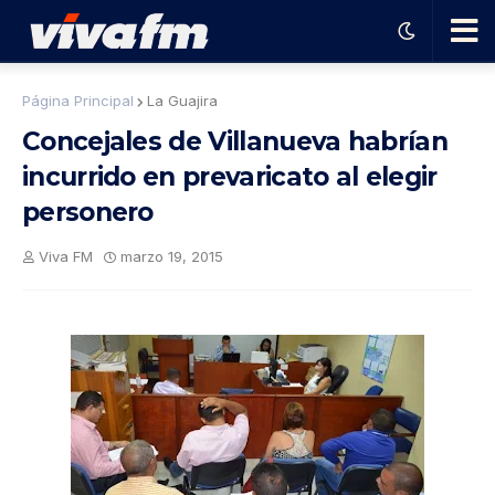
🗨️
Página Principal
La Guajira
Concejales de Villanueva habrían
Ha
incurrido en prevaricato al elegir
personero
ble
Viva FM
marzo 19, 2015
con
el
pro
gra