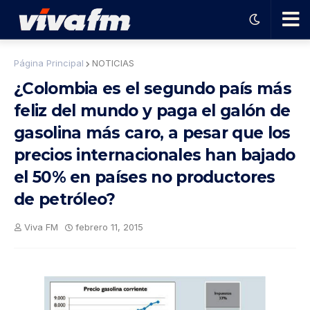
🗨️
Página Principal
NOTICIAS
¿Colombia es el segundo país más
Ha
feliz del mundo y paga el galón de
gasolina más caro, a pesar que los
ble
precios internacionales han bajado
con
el 50% en países no productores
de petróleo?
el
Viva FM
febrero 11, 2015
pro
gra