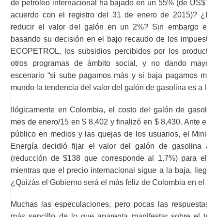
de petróleo internacional ha bajado en un 55% (de US$ 1
acuerdo con el registro del 31 de enero de 2015)? ¿Po
reducir el valor del galón en un 2%? Sin embargo el G
basando su decisión en el bajo recaudo de los impuestos,
ECOPETROL, los subsidios percibidos por los productor
otros programas de ámbito social, y no dando mayor e
escenario “si sube pagamos más y si baja pagamos más”
mundo la tendencia del valor del galón de gasolina es a la b
Ilógicamente en Colombia, el costo del galón de gasolina 
mes de enero/15 en $ 8,402 y finalizó en $ 8,430. Ante el 
público en medios y las quejas de los usuarios, el Minist
Energía decidió fijar el valor del galón de gasolina a
(reducción de $138 que corresponde al 1.7%) para el m
mientras que el precio internacional sigue a la baja, llega
¿Quizás el Gobierno será el más feliz de Colombia en el pr
Muchas las especulaciones, pero pocas las respuestas, 
más sencillo de lo que aparenta manifestar sobre el tem