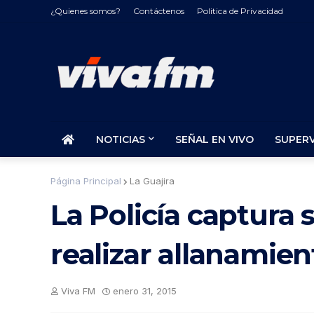
¿Quienes somos?
Contáctenos
Politica de Privacidad
NOTICIAS
SEÑAL EN VIVO
SUPER
Página Principal
La Guajira
La Policía captura 
realizar allanamien
Viva FM
enero 31, 2015