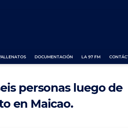
VALLENATOS
DOCUMENTACIÓN
LA 97 FM
CONTÁC
seis personas luego de
to en Maicao.