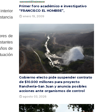
Primer foro académico e investigativo
“FRANCISCO EL HOMBRE”,
nterior
enero 19, 2009
stancia
ores de
estantes
años
de
tuación
Gobierno electo pide suspender contrato
de $10.500 millones para proyecto
Ranchería–San Juan y anuncia posibles
acciones ante organismos de control
agosto 03, 2026