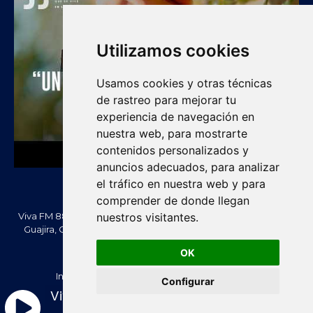
Utilizamos cookies
Usamos cookies y otras técnicas
de rastreo para mejorar tu
experiencia de navegación en
nuestra web, para mostrarte
contenidos personalizados y
anuncios adecuados, para analizar
el tráfico en nuestra web y para
comprender de donde llegan
Viva FM 88.2 FM es una emisora comunitaria de Villanueva, La
nuestros visitantes.
Guajira, Colombia. Información, noticias, cultura, vallenato y
actualidad regional.
OK
Creado Por -
vivafm.com.co
Inicio
Acera de Nosotros
Contacténos
Configurar
Política de Privacidad
Política de cookies
Viva FM 88.2 - En Vivo
Términos y condiciones
RTL Version