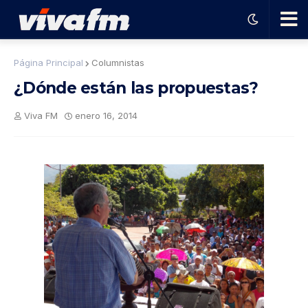
🗨️
Página Principal
Columnistas
¿Dónde están las propuestas?
Ha
Viva FM
enero 16, 2014
ble
con
el
pro
gra