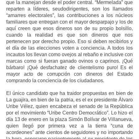
que la manejan desde el poder central. “Mermelada” que
reparten a líderes, seudodirigentes, son los llamados
“amarres electorales”, las contribuciones a los núcleos
familiares que entregan con el mayor desparpajo y los de
aquí creen que esos dineros son de su propio bolsillo,
cuando la realidad es que son dineros que nos
pertenecen por derecho propio. Eso si deben recibirlos y
el día de las elecciones voten a conciencia. A todos los
incautos los llevan como ovejos al rebaño e inclusive con
marcas como si fueran ganado ovinos o caprinos. ¡Qué
bárbaro! ¡Qué desfachatez de clientelismo puro! Es el
mayor acto de corrupción con dineros del Estado
comprando la conciencia de los ciudadanos.
El único candidato que ha traidor propuestas en bien de
La guajira, en bien de la patria, es el ex presidente Álvaro
Uribe Vélez, quien encabeza el senado de la República
por el movimiento “Uribe Centro Democrático”. Lo hizo el
día 13 de enero en la plaza Simón Bolívar de Villanueva,
quien llegó por primera vez a la tierra “cuna de
acordeones” ante cientos de seguidores y no importando
la hora, esperaron pacientemente al ex presidente de los