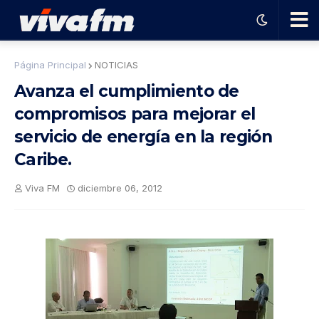
🗨️
Página Principal
NOTICIAS
Avanza el cumplimiento de
Ha
compromisos para mejorar el
servicio de energía en la región
ble
Caribe.
con
Viva FM
diciembre 06, 2012
el
pro
gra