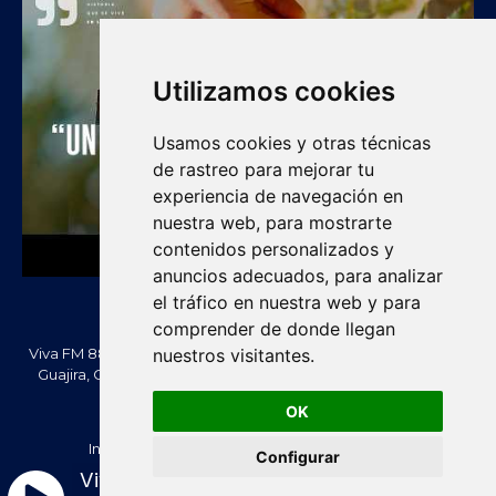
Utilizamos cookies
Usamos cookies y otras técnicas
de rastreo para mejorar tu
experiencia de navegación en
nuestra web, para mostrarte
contenidos personalizados y
anuncios adecuados, para analizar
el tráfico en nuestra web y para
comprender de donde llegan
Viva FM 88.2 FM es una emisora comunitaria de Villanueva, La
nuestros visitantes.
Guajira, Colombia. Información, noticias, cultura, vallenato y
actualidad regional.
OK
Creado Por -
vivafm.com.co
Inicio
Acera de Nosotros
Contacténos
Configurar
Política de Privacidad
Política de cookies
Viva FM 88.2 - En Vivo