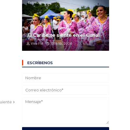
Entrevistas
¡El Caribe se siente en el Cuna!
Viva FM
julio 19, 2026
ESCRÍBENOS
guiente