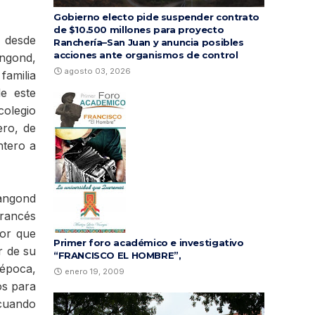
Gobierno electo pide suspender contrato
de $10.500 millones para proyecto
z desde
Ranchería–San Juan y anuncia posibles
acciones ante organismos de control
angond,
agosto 03, 2026
familia
e este
colegio
ero, de
ntero a
angond
francés
tor que
Primer foro académico e investigativo
r de su
“FRANCISCO EL HOMBRE”,
 época,
enero 19, 2009
os para
 cuando