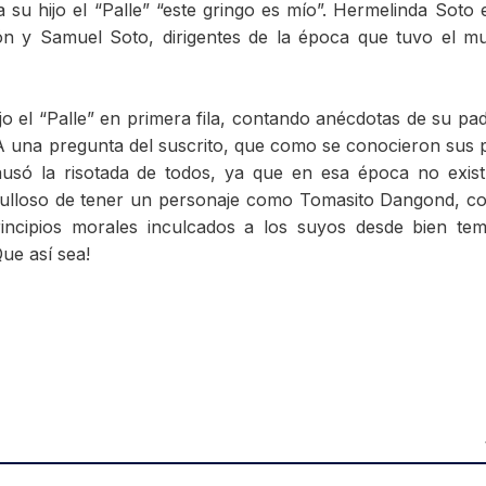
 su hijo el “Palle” “este gringo es mío”. Hermelinda Soto e
ón y Samuel Soto, dirigentes de la época que tuvo el mu
o el “Palle” en primera fila, contando anécdotas de su pa
. A una pregunta del suscrito, que como se conocieron sus 
ausó la risotada de todos, ya que en esa época no exist
rgulloso de tener un personaje como Tomasito Dangond, c
incipios morales inculcados a los suyos desde bien te
¡Que así sea!