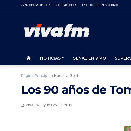
¿Quienes somos?
Contáctenos
Politica de Privacidad
NOTICIAS
SEÑAL EN VIVO
SUPER
Página Principal
Nuestra Gente
Los 90 años de To
Viva FM
mayo 17, 2012