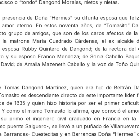
cisco o “tondo” Dangond Morales, nietos y nietas.
a presencia de Doña “Hermes” su difunta esposa que feli
 su amor eterno. En estos noventa años, de “Tomasito” D
to grupo de amigos, que son de los caros afectos de la 
, la matrona María Cuadrado Cárdenas, el ex alcalde d
esposa Rubby Quintero de Dangond; de la rectora del 
ero y su esposo Franco Mendoza; de Sonia Cabello Baqu
 David; de Amalia Mazeneth Cabello y la voz de Toño Qui
e Tomas Dangond Martínez, quien era hijo de Beltrán D
omasito es descendiente directo de este importante líder 
 de 1835 y quien hizo historia por ser el primer caficul
a. Y como el mismo Tomasito lo afirma, que conoció el amo
u primo el ingeniero civil graduado en Francia en la
so puente Salguero-, se llevó a un puñado de Villanuever
 vía Barrancas- Cuestecitas y en Barrancas Doña “Hermes”