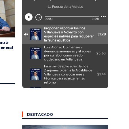
canzó
General
DESTACADO