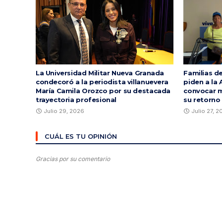
La Universidad Militar Nueva Granada
Familias d
condecoró a la periodista villanuevera
piden a la 
María Camila Orozco por su destacada
convocar m
trayectoria profesional
su retorno
Julio 29, 2026
Julio 27, 
CUÁL ES TU OPINIÓN
Gracias por su comentario