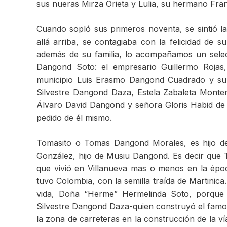
sus nueras Mirza Orieta y Lulia, su hermano Fran
Cuando sopló sus primeros noventa, se sintió l
allá arriba, se contagiaba con la felicidad de
además de su familia, lo acompañamos un selec
Dangond Soto: el empresario Guillermo Rojas
municipio Luis Erasmo Dangond Cuadrado y su 
Silvestre Dangond Daza, Estela Zabaleta Mont
Álvaro David Dangond y señora Gloris Habid de
pedido de él mismo.
Tomasito o Tomas Dangond Morales, es hijo d
González, hijo de Musiu Dangond. Es decir que T
que vivió en Villanueva mas o menos en la época
tuvo Colombia, con la semilla traída de Martinic
vida, Doña “Herme” Hermelinda Soto, porque s
Silvestre Dangond Daza­-quien construyó el famo
la zona de carreteras en la construcción de la