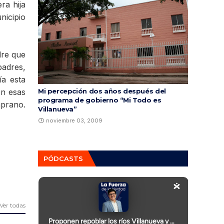
ra hija
nicipio
dre que
padres,
ía esta
on esas
Mi percepción dos años después del
programa de gobierno “Mi Todo es
mprano.
Villanueva”
noviembre 03, 2009
PÓDCASTS
Ver todas