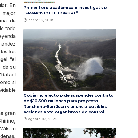
ier. En
Primer foro académico e investigativo
 mejor
“FRANCISCO EL HOMBRE”,
una de
enero 19, 2009
de todo
Leyenda
rnández
dos los
gel “el
o de su
“Rafael
como si
vidable
Gobierno electo pide suspender contrato
de $10.500 millones para proyecto
Ranchería–San Juan y anuncia posibles
acciones ante organismos de control
na gran
agosto 03, 2026
irino,
 Wilson
rdenas,