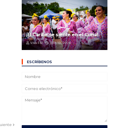
Entrevistas
¡El Caribe se siente en el Cuna!
Viva FM
julio 19, 2026
ESCRÍBENOS
guiente