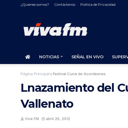
¿Quienes somos?
Contáctenos
Politica de Privacidad
NOTICIAS
SEÑAL EN VIVO
SUPER
Página Principal
Festival Cuna de Acordeones
Lnazamiento del Cu
Vallenato
Viva FM
abril 26, 2012