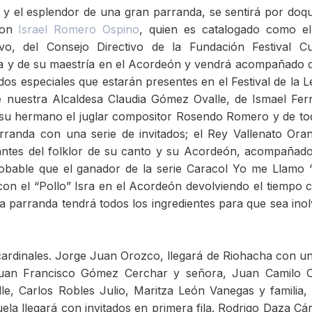
stes y el esplendor de una gran parranda, se sentirá por doqu
 con
Israel Romero Ospino
, quien es catalogado como el
vo, del Consejo Directivo de la Fundación Festival C
eza y de su maestría en el Acordeón y vendrá acompañado 
ados especiales que estarán presentes en el Festival de la 
e nuestra Alcaldesa Claudia Gómez Ovalle, de Ismael Fe
e su hermano el juglar compositor Rosendo Romero y de to
rranda con una serie de invitados; el Rey Vallenato Oran
mantes del folklor de su canto y su Acordeón, acompañad
obable que el ganador de la serie Caracol Yo me Llamo 
n el “Pollo” Isra en el Acordeón devolviendo el tiempo 
a parranda tendrá todos los ingredientes para que sea inol
 cardinales. Jorge Juan Orozco, llegará de Riohacha con u
uan Francisco Gómez Cerchar y señora, Juan Camilo Ch
e, Carlos Robles Julio, Maritza León Vanegas y familia,
ela llegará con invitados en primera fila. Rodrigo Daza Cá