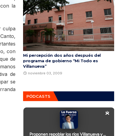
 con la
r culpa
 Canto,
rtantes
ro, con
Mi percepción dos años después del
 que de
programa de gobierno “Mi Todo es
ermanos
Villanueva”
tiva de
noviembre 03, 2009
upar se
arranda
PÓDCASTS