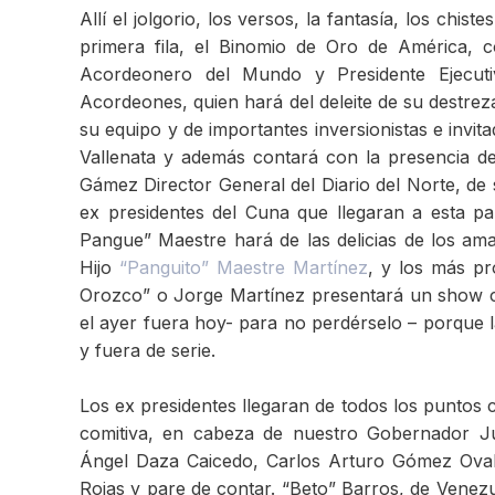
Allí el jolgorio, los versos, la fantasía, los chi
primera fila, el Binomio de Oro de América,
Acordeonero del Mundo y Presidente Ejecuti
Acordeones, quien hará del deleite de su destr
su equipo y de importantes inversionistas e invit
Vallenata y además contará con la presencia d
Gámez Director General del Diario del Norte, d
ex presidentes del Cuna que llegaran a esta pa
Pangue” Maestre hará de las delicias de los a
Hijo
“Panguito” Maestre Martínez
, y los más pr
Orozco” o Jorge Martínez presentará un show co
el ayer fuera hoy- para no perdérselo – porque l
y fuera de serie.
Los ex presidentes llegaran de todos los puntos
comitiva, en cabeza de nuestro Gobernador J
Ángel Daza Caicedo, Carlos Arturo Gómez Ovall
Rojas y pare de contar. “Beto” Barros, de Venezu