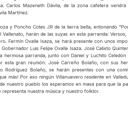
ama. Carlos Mazeneth Dávila, de la zona cafetera vendrá
ila Martínez.
oza y Poncho Cotes JR de la tierra bella, entonando “Po
l Vallenato, harán de las suyas en esta parranda: Versos,
vero. Fermín Ovalle Isaza, se hará presente con unos impo
 Gobernador Luis Felipe Ovalle Isaza. José Calixto Quinte
sta hermosa parranda, junto con Daniel y Luchito Celedón
ar esta gran reunión. José Carreño Bolaño, con sus h
ro Rodríguez Bolaño, se harán presentes con una comi
 que más! Por eso ningún Villanuevero residente en Valled
s de nuestro pueblo los esperamos en masa para que la p
 representa nuestra música y nuestro folklor.