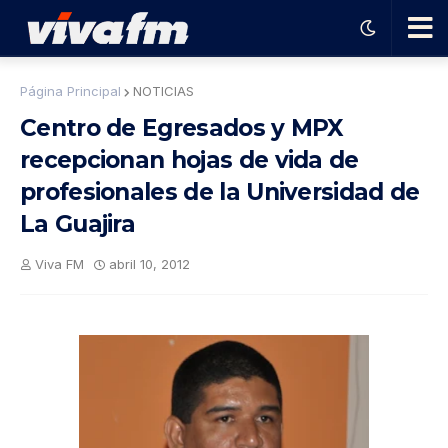
🗨️
Página Principal
NOTICIAS
Centro de Egresados y MPX
Ha
recepcionan hojas de vida de
profesionales de la Universidad de
ble
La Guajira
con
Viva FM
abril 10, 2012
el
pro
gra