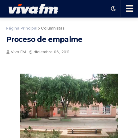
🗨️
Página Principal
Columnistas
Proceso de empalme
Ha
Viva FM
diciembre 06, 2011
ble
con
el
pro
gra