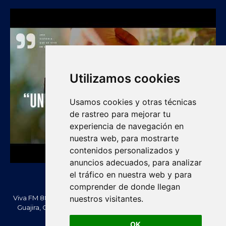
Utilizamos cookies
Usamos cookies y otras técnicas
de rastreo para mejorar tu
experiencia de navegación en
nuestra web, para mostrarte
contenidos personalizados y
anuncios adecuados, para analizar
el tráfico en nuestra web y para
comprender de donde llegan
Viva FM 88.2 FM es una emisora comunitaria de Villanueva, La
nuestros visitantes.
Guajira, Colombia. Información, noticias, cultura, vallenato y
actualidad regional.
OK