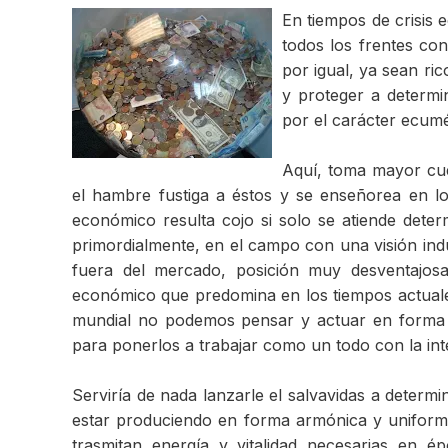
En tiempos de crisis 
todos los frentes co
por igual, ya sean ri
y proteger a determ
por el carácter ecumén
Aquí, toma mayor cue
el hambre fustiga a éstos y se enseñorea en l
económico resulta cojo si solo se atiende dete
primordialmente, en el campo con una visión ind
fuera del mercado, posición muy desventajos
económico que predomina en los tiempos actuales
mundial no podemos pensar y actuar en forma 
para ponerlos a trabajar como un todo con la in
Serviría de nada lanzarle el salvavidas a determ
estar produciendo en forma armónica y uniforme
trasmitan energía y vitalidad necesarias en ép