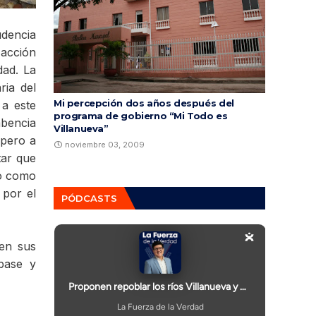
udencia
 acción
dad. La
ria del
Mi percepción dos años después del
 a este
programa de gobierno “Mi Todo es
mbencia
Villanueva”
 pero a
noviembre 03, 2009
tar que
lo como
 por el
PÓDCASTS
nen sus
 base y