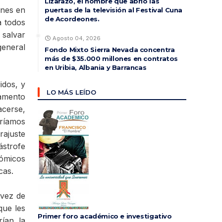
Lizarazo, el hombre que abrió las
ones en
puertas de la televisión al Festival Cuna
de Acordeones.
a todos
 salvar
Agosto 04, 2026
general
Fondo Mixto Sierra Nevada concentra
más de $35.000 millones en contratos
en Uribia, Albania y Barrancas
idos, y
LO MÁS LEÍDO
vamento
acerse,
aríamos
ajuste
ástrofe
nómicos
cas.
 vez de
que les
Primer foro académico e investigativo
rían la