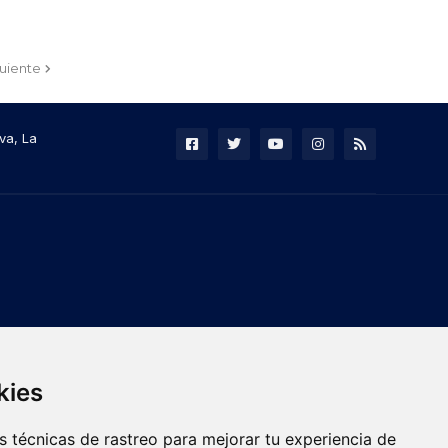
guiente
va, La
kies
 técnicas de rastreo para mejorar tu experiencia de