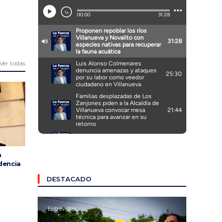
Ver todas
a
dencia
DESTACADO
Entrevistas