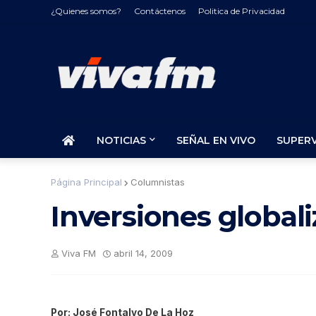
¿Quienes somos?
Contáctenos
Politica de Privacidad
NOTICIAS
SEÑAL EN VIVO
SUPER
Página Principal
Columnistas
Inversiones global
Viva FM
abril 14, 2009
Por: José Fontalvo De La Hoz