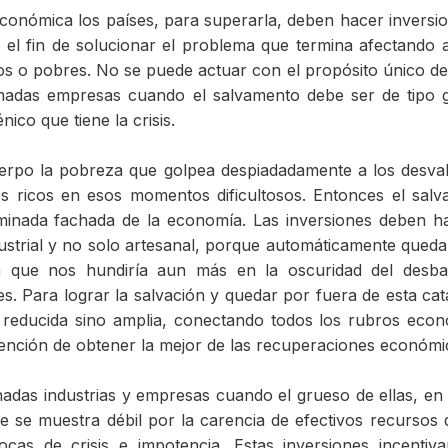
económica los países, para superarla, deben hacer inversi
n el fin de solucionar el problema que termina afectando 
cos o pobres. No se puede actuar con el propósito único de
inadas empresas cuando el salvamento debe ser de tipo 
ico que tiene la crisis.
rpo la pobreza que golpea despiadadamente a los desval
os ricos en esos momentos dificultosos. Entonces el sal
rminada fachada de la economía. Las inversiones deben h
ustrial y no solo artesanal, porque automáticamente qued
a que nos hundiría aun más en la oscuridad del desbar
. Para lograr la salvación y quedar por fuera de esta cat
reducida sino amplia, conectando todos los rubros eco
tención de obtener la mejor de las recuperaciones económi
inadas industrias y empresas cuando el grueso de ellas, en
 se muestra débil por la carencia de efectivos recursos 
ocas de crisis e impotencia. Estas inversiones incentiva