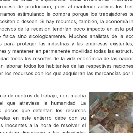
oceso de producción, pues al mantener activos los fre
aríamos estimulando la compra porque los trabajadores t
cesiten o deseen. Si hay recursos, también, la economía i
nocivos de la recesión tendrían poco impacto en esta po
 física sino sicológicamente. Muchos analistas de la e
 para proteger las industrias y las empresas existentes
iones y mantener en permanente movilidad todas las estruct
idad todos los resortes de la vida económica de las nacio
n laborar todos los habitantes de las respectivas nacione
er los recursos con los que adquieran las mercancías por 
ncia de centros de trabajo, con mucha
 el que atraviesa la humanidad. La
os pocos que detentan los recursos
velas en este entierro debe con su
os inocentes a la hora de resolver el
e pondrán dinamismo a las actividades