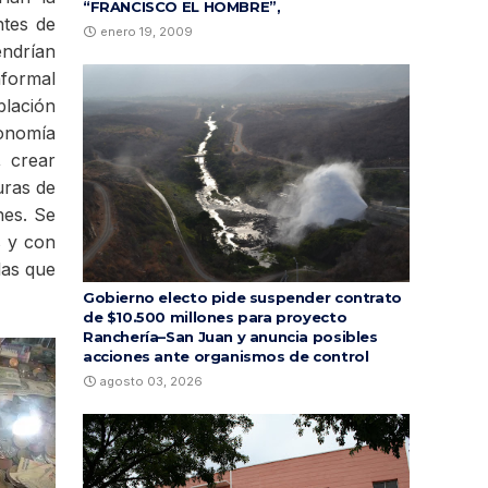
“FRANCISCO EL HOMBRE”,
ntes de
enero 19, 2009
endrían
nformal
blación
conomía
, crear
uras de
nes. Se
s y con
las que
Gobierno electo pide suspender contrato
de $10.500 millones para proyecto
Ranchería–San Juan y anuncia posibles
acciones ante organismos de control
agosto 03, 2026