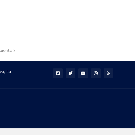
guiente
va, La