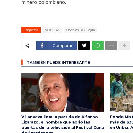
minero colombiano.
Etiquetas
NOTICIAS
Noticias La Guajira
Compartir
TAMBIÉN PUEDE INTERESARTE
Villanueva llora la partida de Alfonso
Fondo Mixt
Lizarazo, el hombre que abrió las
más de $35
puertas de la televisión al Festival Cuna
en Uribia, 
de Acordeones.