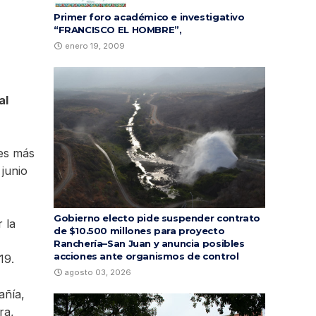
Primer foro académico e investigativo
“FRANCISCO EL HOMBRE”,
enero 19, 2009
al
res más
 junio
Gobierno electo pide suspender contrato
 la
de $10.500 millones para proyecto
Ranchería–San Juan y anuncia posibles
acciones ante organismos de control
19.
agosto 03, 2026
añía,
ra,