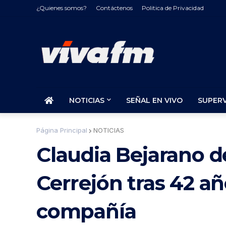
¿Quienes somos?
Contáctenos
Politica de Privacidad
NOTICIAS
SEÑAL EN VIVO
SUPER
Página Principal
NOTICIAS
Claudia Bejarano de
Cerrejón tras 42 añ
compañía