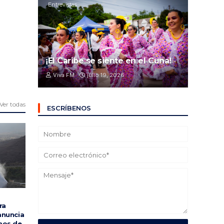
Entrevistas
¡El Caribe se siente en el Cuna!
Viva FM
julio 19, 2026
Ver todas
ESCRÍBENOS
ra
anuncia
mos de