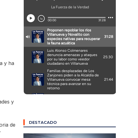
a y ha
ades y
DESTACADO
oria de
r