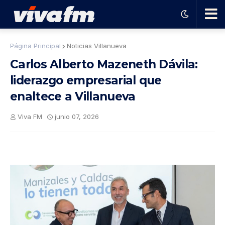
🗨️
Página Principal
Noticias Villanueva
Carlos Alberto Mazeneth Dávila:
Ha
liderazgo empresarial que
enaltece a Villanueva
ble
Viva FM
junio 07, 2026
con
el
pro
gra