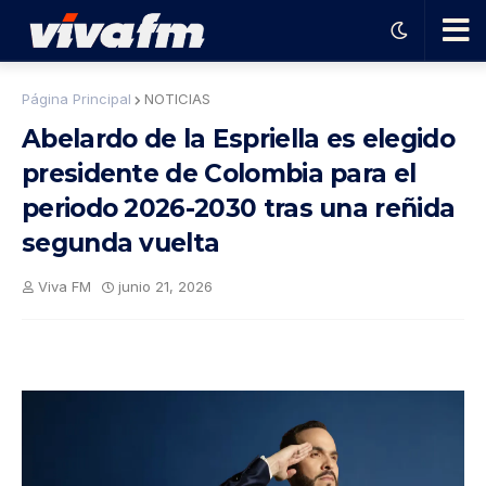
🗨️
Página Principal
NOTICIAS
Abelardo de la Espriella es elegido
Ha
presidente de Colombia para el
periodo 2026-2030 tras una reñida
ble
segunda vuelta
con
Viva FM
junio 21, 2026
el
pro
gra