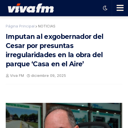
🗨️
Página Principal
NOTICIAS
Imputan al exgobernador del
Ha
Cesar por presuntas
irregularidades en la obra del
ble
parque ‘Casa en el Aire’
con
Viva FM
diciembre 09, 2025
el
pro
gra