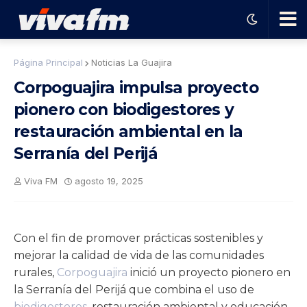
🗨️
Página Principal
Noticias La Guajira
Corpoguajira impulsa proyecto
Ha
pionero con biodigestores y
restauración ambiental en la
ble
Serranía del Perijá
con
Viva FM
agosto 19, 2025
el
Con el fin de promover prácticas sostenibles y
pro
mejorar la calidad de vida de las comunidades
rurales,
Corpoguajira
inició un proyecto pionero en
gra
la Serranía del Perijá que combina el uso de
biodigestores
, restauración ambiental y educación