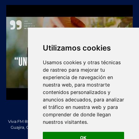
Utilizamos cookies
Usamos cookies y otras técnicas
de rastreo para mejorar tu
experiencia de navegación en
nuestra web, para mostrarte
contenidos personalizados y
anuncios adecuados, para analizar
el tráfico en nuestra web y para
comprender de donde llegan
nuestros visitantes.
Viva FM 88.2 FM es una emisora comunitaria de Villanueva, La
Guajira, Colombia. Información, noticias, cultura, vallenato y
actualidad regional.
OK