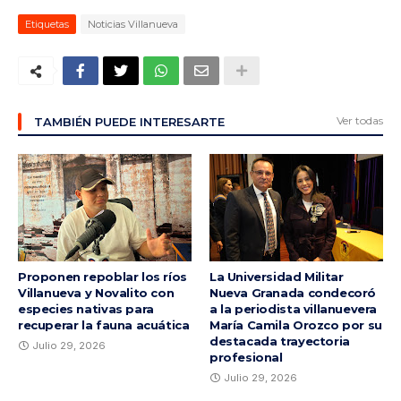
Etiquetas
Noticias Villanueva
Ver todas
TAMBIÉN PUEDE INTERESARTE
Proponen repoblar los ríos
La Universidad Militar
Villanueva y Novalito con
Nueva Granada condecoró
especies nativas para
a la periodista villanuevera
recuperar la fauna acuática
María Camila Orozco por su
destacada trayectoria
Julio 29, 2026
profesional
Julio 29, 2026