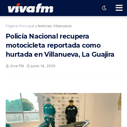
🗨️
Página Principal
Noticias Villanueva
Policía Nacional recupera
Ha
motocicleta reportada como
hurtada en Villanueva, La Guajira
ble
Viva FM
junio 14, 2025
con
el
pro
gra