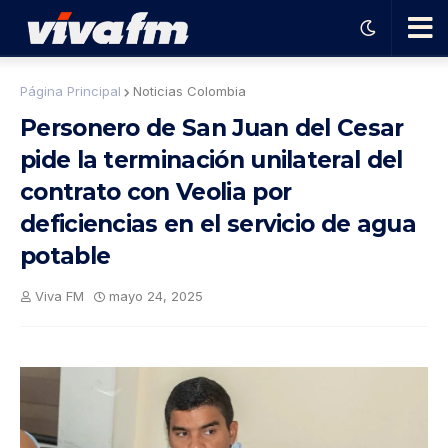
🗨️
Página Principal
Noticias Colombia
Personero de San Juan del Cesar
Ha
pide la terminación unilateral del
contrato con Veolia por
ble
deficiencias en el servicio de agua
con
potable
Viva FM
mayo 24, 2025
el
pro
gra