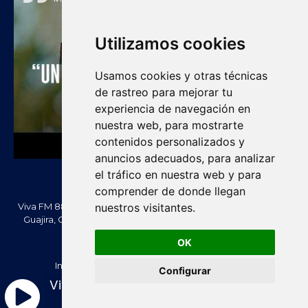
Utilizamos cookies
Usamos cookies y otras técnicas
de rastreo para mejorar tu
experiencia de navegación en
nuestra web, para mostrarte
contenidos personalizados y
anuncios adecuados, para analizar
el tráfico en nuestra web y para
comprender de donde llegan
Viva FM 88.2 FM es una emisora comunitaria de Villanueva, La
nuestros visitantes.
Guajira, Colombia. Información, noticias, cultura, vallenato y
actualidad regional.
OK
Creado Por -
vivafm.com.co
Inicio
Acera de Nosotros
Contacténos
Configurar
Política de Privacidad
Política de cookies
Viva FM 88.2 - En Vivo
Términos y condiciones
RTL Version