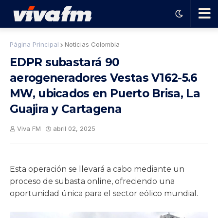
🗨️
Página Principal
Noticias Colombia
EDPR subastará 90
Ha
aerogeneradores Vestas V162-5.6
MW, ubicados en Puerto Brisa, La
ble
Guajira y Cartagena
con
Viva FM
abril 02, 2025
el
Esta operación se llevará a cabo mediante un
pro
proceso de subasta online, ofreciendo una
oportunidad única para el sector eólico mundial.
gra