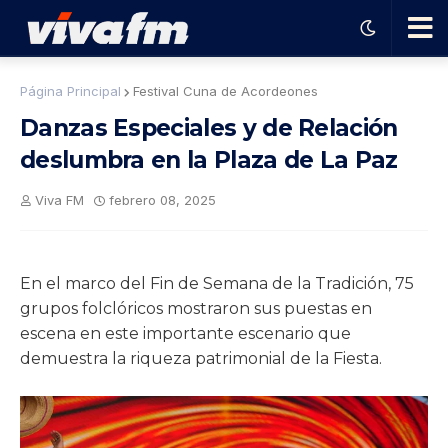
🗨️
Página Principal
Festival Cuna de Acordeones
Danzas Especiales y de Relación
Ha
deslumbra en la Plaza de La Paz
ble
Viva FM
febrero 08, 2025
con
En el marco del Fin de Semana de la Tradición, 75
el
grupos folclóricos mostraron sus puestas en
escena en este importante escenario que
pro
demuestra la riqueza patrimonial de la Fiesta.
gra