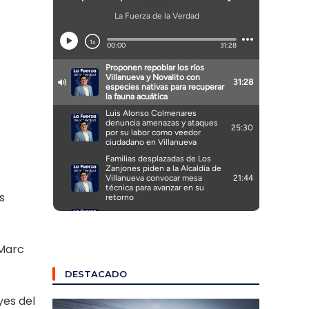
s
 Marc
DESTACADO
yes del