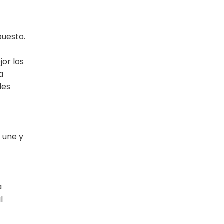
puesto.
or los
a
des
s une y
a
l