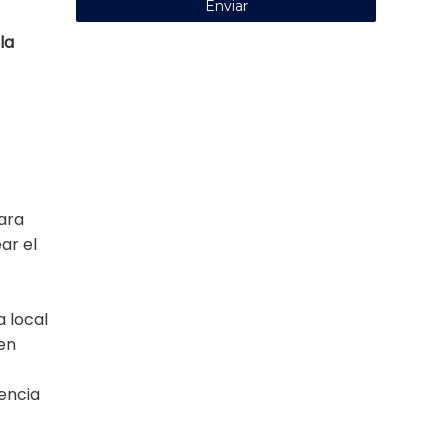
la
Para
ar el
 local
en
sencia