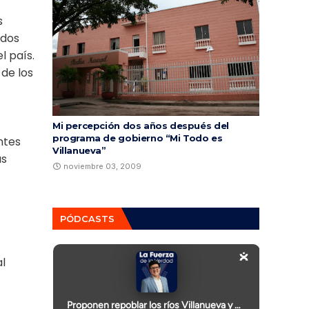
s
ídos
l país.
 de los
Mi percepción dos años después del
programa de gobierno “Mi Todo es
ntes
Villanueva”
ás
noviembre 03, 2009
PÓDCASTS
l