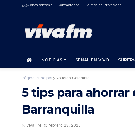
¿Quienes somos?
Contáctenos
Politica de Privacidad
NOTICIAS
SEÑAL EN VIVO
SUPER
Página Principal
Noticias Colombia
5 tips para ahorrar
Barranquilla
Viva FM
febrero 28, 2025