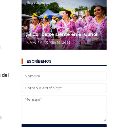
Entrevistas
¡El Caribe se siente en el Cuna!
Viva FM
julio 19, 2026
a
ESCRÍBENOS
 del
s