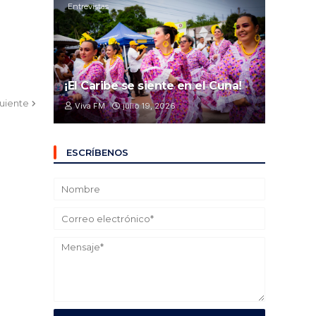
Entrevistas
¡El Caribe se siente en el Cuna!
guiente
Viva FM
julio 19, 2026
ESCRÍBENOS