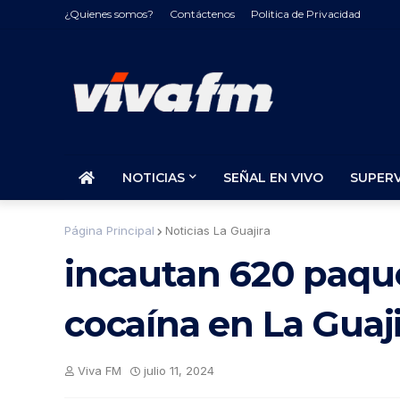
¿Quienes somos?
Contáctenos
Politica de Privacidad
NOTICIAS
SEÑAL EN VIVO
SUPER
Página Principal
Noticias La Guajira
incautan 620 paque
cocaína en La Guaj
Viva FM
julio 11, 2024