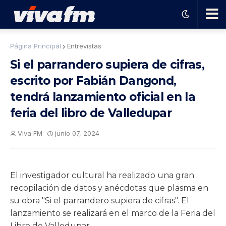
🗨️
Página Principal
Entrevistas
Si el parrandero supiera de cifras,
Ha
escrito por Fabián Dangond,
tendrá lanzamiento oficial en la
ble
feria del libro de Valledupar
con
Viva FM
junio 07, 2024
el
El investigador cultural ha realizado una gran
pro
recopilación de datos y anécdotas que plasma en
su obra "Si el parrandero supiera de cifras". El
gra
lanzamiento se realizará en el marco de la Feria del
Libro de Valledupar