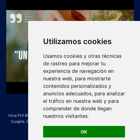
Utilizamos cookies
Usamos cookies y otras técnicas
de rastreo para mejorar tu
experiencia de navegación en
nuestra web, para mostrarte
contenidos personalizados y
anuncios adecuados, para analizar
el tráfico en nuestra web y para
comprender de donde llegan
nuestros visitantes.
Viva FM 88.2 FM es una emisora comunitaria de Villanueva, La
Guajira, Colombia. Información, noticias, cultura, vallenato y
actualidad regional.
OK
Creado Por -
vivafm.com.co