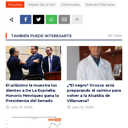
Etiquetas
Aliskair De La Hoz
Columnistas
Noticias Villanueva
Ver todas
TAMBIÉN PUEDE INTERESARTE
El uribismo le muestra los
¿"El negro" Orozco está
dientes a De La Espriella:
preparando el camino para
Honorio Henríquez gana la
volver a la Alcaldía de
Presidencia del Senado
Villanueva?
Julio 21, 2026
Julio 13, 2026