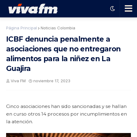
🗨️
Página Principal
Noticias Colombia
ICBF denuncia penalmente a
Ha
asociaciones que no entregaron
alimentos para la niñez en La
ble
Guajira
con
Viva FM
noviembre 17, 2023
el
Cinco asociaciones han sido sancionadas y se hallan
pro
en curso otros 14 procesos por incumplimientos en
la atención.
gra