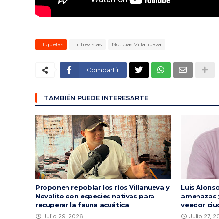
Etiquetas
Entrevistas
Noticias Villanueva
Compartir
TAMBIÉN PUEDE INTERESARTE
Proponen repoblar los ríos Villanueva y
Luis Alons
Novalito con especies nativas para
amenazas y
recuperar la fauna acuática
veedor ciu
Julio 29, 2026
Julio 27, 