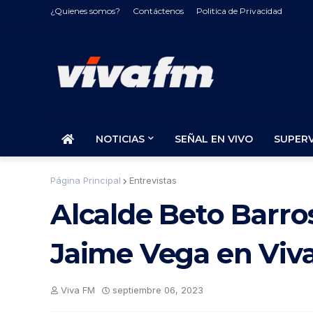
¿Quienes somos?
Contáctenos
Politica de Privacidad
NOTICIAS
SEÑAL EN VIVO
SUPER
Página Principal
Entrevistas
Alcalde Beto Barro
Jaime Vega en Viv
Viva FM
septiembre 06, 2023