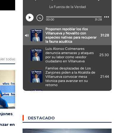
Ver todas
njones
DESTACADO
nzar en