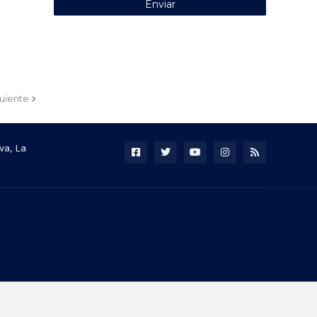
guiente
va, La