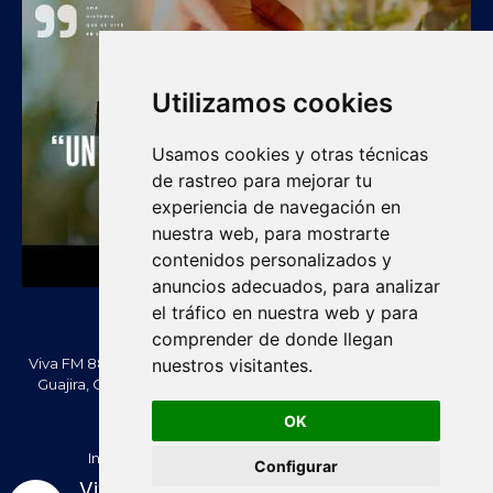
Utilizamos cookies
Usamos cookies y otras técnicas
de rastreo para mejorar tu
experiencia de navegación en
nuestra web, para mostrarte
contenidos personalizados y
anuncios adecuados, para analizar
el tráfico en nuestra web y para
comprender de donde llegan
nuestros visitantes.
Viva FM 88.2 FM es una emisora comunitaria de Villanueva, La
Guajira, Colombia. Información, noticias, cultura, vallenato y
actualidad regional.
OK
Creado Por -
vivafm.com.co
Inicio
Acera de Nosotros
Contacténos
Configurar
Política de Privacidad
Política de cookies
Viva FM 88.2 - En Vivo