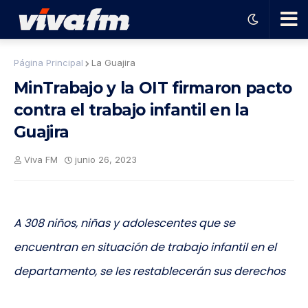
🗨️
Página Principal
La Guajira
MinTrabajo y la OIT firmaron pacto
Ha
contra el trabajo infantil en la
Guajira
ble
Viva FM
junio 26, 2023
con
el
A 308 niños, niñas y adolescentes que se
pro
encuentran en situación de trabajo infantil en el
departamento, se les restablecerán sus derechos
gra