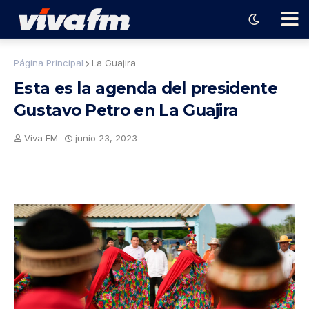
🗨️
Página Principal
La Guajira
Esta es la agenda del presidente
Ha
Gustavo Petro en La Guajira
ble
Viva FM
junio 23, 2023
con
el
pro
gra