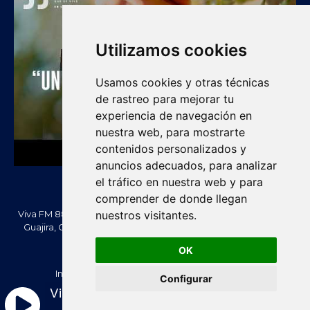
Utilizamos cookies
Usamos cookies y otras técnicas
de rastreo para mejorar tu
experiencia de navegación en
nuestra web, para mostrarte
contenidos personalizados y
anuncios adecuados, para analizar
el tráfico en nuestra web y para
comprender de donde llegan
Viva FM 88.2 FM es una emisora comunitaria de Villanueva, La
nuestros visitantes.
Guajira, Colombia. Información, noticias, cultura, vallenato y
actualidad regional.
OK
Creado Por -
vivafm.com.co
Inicio
Acera de Nosotros
Contacténos
Configurar
Política de Privacidad
Política de cookies
Viva FM 88.2 - En Vivo
Términos y condiciones
RTL Version