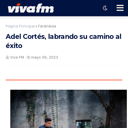
🗨️
Página Principal
Farándula
Adel Cortés, labrando su camino al
Ha
éxito
ble
Viva FM
mayo 09, 2023
con
el
pro
gra