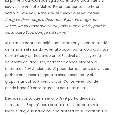
La primera canción que Egidio aprendió a tocar fue ‘Así
soy yo’, de Aniceto Molina. Entonces, cantó el primer
verso.
“Si me voy, si me voy, recuerda que yo volveré.
Ruega a Dios
, ruega a Dios,
que algún día tenga que
volver. Aquel amor que se fue
,
más nunc
a volvió, porque
así lo quiso Dios, porque así soy yo”
.
Al dejar de cantar añadió que desde muy joven se metió
de lleno en el mundo vallenato acompañando a distintos
cantantes y participando en el Festival de la Leyenda
Vallenata del año 1973, certamen donde alcanzó la
corona de Rey Aficionado. Al poco tiempo realizó diversas
grabaciones hasta llegar a la serie ‘Escalona’, y al
grupo musical ‘La Provincia’ con Carlos Vives, donde
desde hace 30 años marca la pauta musical.
Después contó que en el año 1979 partió desde su
tierra hacia Bogotá para buscar otros horizontes y lo
logró. Claro, que había mucha tristeza en su corazón. De