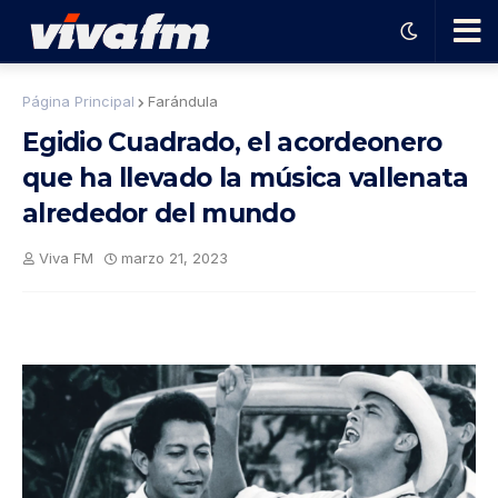
🗨️
Página Principal
Farándula
Egidio Cuadrado, el acordeonero
Ha
que ha llevado la música vallenata
alrededor del mundo
ble
Viva FM
marzo 21, 2023
con
el
pro
gra