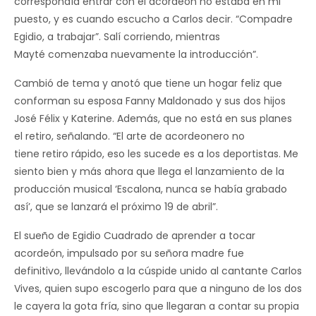
correspondía entrar con el acordeón no estaba en mi
puesto, y es cuando escucho a Carlos decir. “Compadre
Egidio, a trabajar”. Salí corriendo, mientras
Mayté comenzaba nuevamente la introducción”.
Cambió de tema y anotó que tiene un hogar feliz que
conforman su esposa Fanny Maldonado y sus dos hijos
José Félix y Katerine. Además, que no está en sus planes
el retiro, señalando. “El arte de acordeonero no
tiene retiro rápido, eso les sucede es a los deportistas. Me
siento bien y más ahora que llega el lanzamiento de la
producción musical ‘Escalona, nunca se había grabado
así’, que se lanzará el próximo 19 de abril”.
El sueño de Egidio Cuadrado de aprender a tocar
acordeón, impulsado por su señora madre fue
definitivo, llevándolo a la cúspide unido al cantante Carlos
Vives, quien supo escogerlo para que a ninguno de los dos
le cayera la gota fría, sino que llegaran a contar su propia