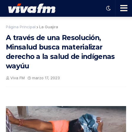
🗨️
Página Principal
La Guajira
A través de una Resolución,
Ha
Minsalud busca materializar
derecho a la salud de indígenas
ble
wayúu
con
Viva FM
marzo 17, 2023
el
pro
gra