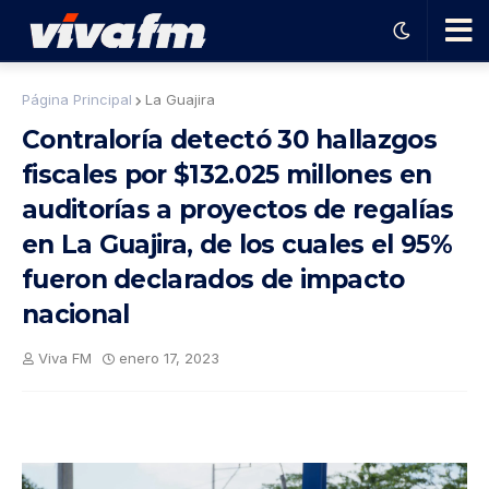
🗨️
Página Principal
La Guajira
Contraloría detectó 30 hallazgos
Ha
fiscales por $132.025 millones en
auditorías a proyectos de regalías
ble
en La Guajira, de los cuales el 95%
con
fueron declarados de impacto
nacional
el
Viva FM
enero 17, 2023
pro
gra