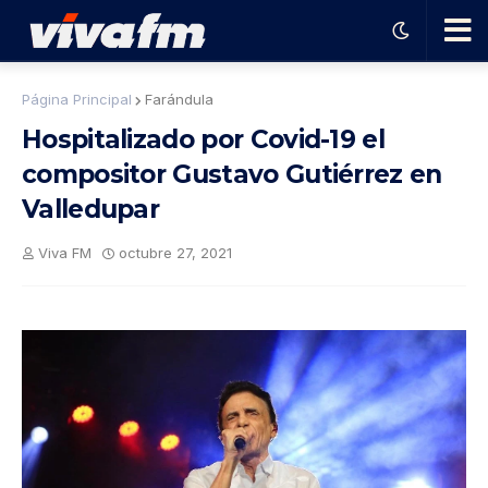
🗨️
Página Principal
Farándula
Hospitalizado por Covid-19 el
Ha
compositor Gustavo Gutiérrez en
Valledupar
ble
Viva FM
octubre 27, 2021
con
el
pro
gra