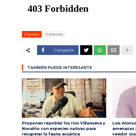
Etiquetas
Entrevistas
Compartir
TAMBIÉN PUEDE INTERESARTE
Proponen repoblar los ríos Villanueva y
Luis Alons
Novalito con especies nativas para
amenazas y
recuperar la fauna acuática
veedor ciu