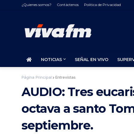
¿Quienes somos?
Contáctenos
Politica de Privacidad
NOTICIAS
SEÑAL EN VIVO
SUPER
Página Principal
Entrevistas
AUDIO: Tres eucaris
octava a santo Tom
septiembre.