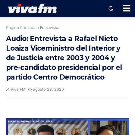
🗨️
Página Principal
Entrevistas
Audio: Entrevista a Rafael Nieto
Ha
Loaiza Viceministro del Interior y
de Justicia entre 2003 y 2004 y
ble
pre-candidato presidencial por el
con
partido Centro Democrático
Viva FM
agosto 28, 2020
el
pro
gra