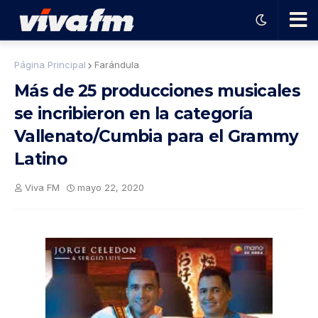
🗨️
Página Principal
Farándula
Más de 25 producciones musicales
Ha
se incribieron en la categoría
Vallenato/Cumbia para el Grammy
ble
Latino
con
Viva FM
mayo 22, 2020
el
pro
gra