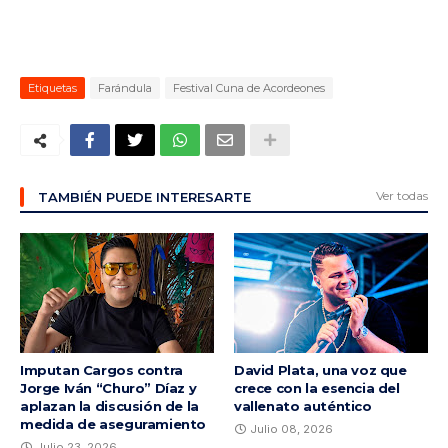
Etiquetas
Farándula
Festival Cuna de Acordeones
Ver todas
TAMBIÉN PUEDE INTERESARTE
Imputan Cargos contra
David Plata, una voz que
Jorge Iván “Churo” Díaz y
crece con la esencia del
aplazan la discusión de la
vallenato auténtico
medida de aseguramiento
Julio 08, 2026
Julio 23, 2026