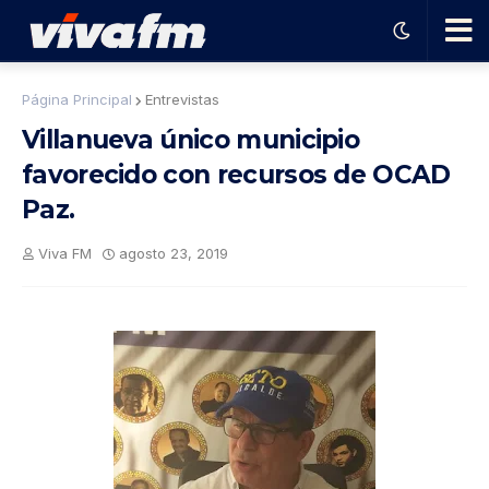
🗨️
Página Principal
Entrevistas
Villanueva único municipio
Ha
favorecido con recursos de OCAD
Paz.
ble
Viva FM
agosto 23, 2019
con
el
pro
gra