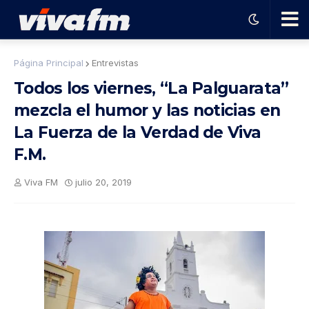
🗨️
Página Principal
Entrevistas
Todos los viernes, “La Palguarata”
Ha
mezcla el humor y las noticias en
La Fuerza de la Verdad de Viva
ble
F.M.
con
Viva FM
julio 20, 2019
el
pro
gra