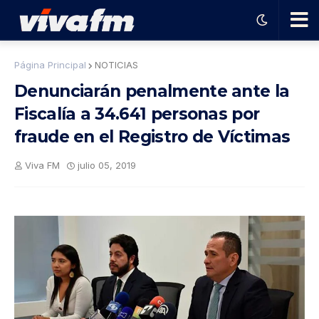
🗨️
Página Principal
NOTICIAS
Denunciarán penalmente ante la
Ha
Fiscalía a 34.641 personas por
fraude en el Registro de Víctimas
ble
Viva FM
julio 05, 2019
con
el
pro
gra