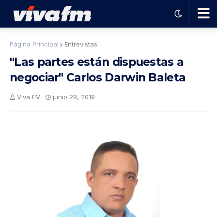
🗨️
Página Principal
Entrevistas
"Las partes están dispuestas a
Ha
negociar" Carlos Darwin Baleta
ble
Viva FM
junio 28, 2019
con
el
pro
gra