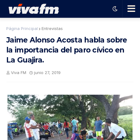
🗨️
Página Principal
Entrevistas
Jaime Alonso Acosta habla sobre
Ha
la importancia del paro cívico en
La Guajira.
ble
Viva FM
junio 27, 2019
con
el
pro
gra