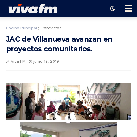
🗨️
Página Principal
Entrevistas
JAC de Villanueva avanzan en
Ha
proyectos comunitarios.
ble
Viva FM
junio 12, 2019
con
el
pro
gra